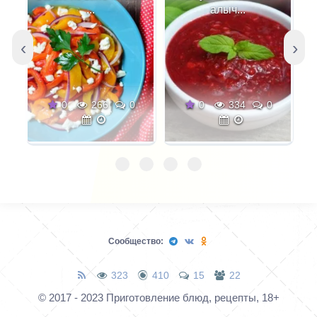
драку - это три.
листа (тщательно
...
алыч...
Помидоры безууумно
перед этим
вкусные - это четыре,
измельченного).
‹
›
пять... сто двадцать
Положить в
пять. По секрету - это
холодильник на 1 час
мой самый самый
немного пропитаться
0
266
0
0
334
0
любимый рецепт
ароматами перед
закрутки помидоров на
жаркой.
зиму!
Сообщество:
323
410
15
22
© 2017 - 2023 Приготовление блюд, рецепты, 18+