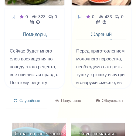
0
323
0
0
433
0
Помидоры,
Жареный
маринованные
молочный
со сладким
поросенок
Сейчас будет много
Перед приготовлением
перцем
слов восхищения по
молочного поросенка,
поводу этого рецепта,
необходимо натереть
все они чистая правда.
тушку-хрюшку изнутри
По этому рецепту
и снаружи смесью, из
помидорки получаются
соли, красного и
всегда удачно - это раз.
черного перца,
Случайные
Популярно
Обсуждают
Без нудной
толченой гвоздики (кто
стерилизации - это два.
не любит может
Рассол обалденный,
исключить), тертого
выпивается сразу и в
чеснока, лаврового
Салат из запеченных
Соус ткемали из