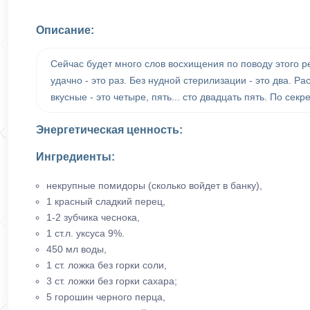
Описание:
Сейчас будет много слов восхищения по поводу этого р
удачно - это раз. Без нудной стерилизации - это два. Р
вкусные - это четыре, пять... сто двадцать пять. По се
Энергетическая ценность:
Ингредиенты:
некрупные помидоры (сколько войдет в банку),
1 красный сладкий перец,
1-2 зубчика чеснока,
1 ст.л. уксуса 9%.
450 мл воды,
1 ст. ложка без горки соли,
3 ст. ложки без горки сахара;
5 горошин черного перца,