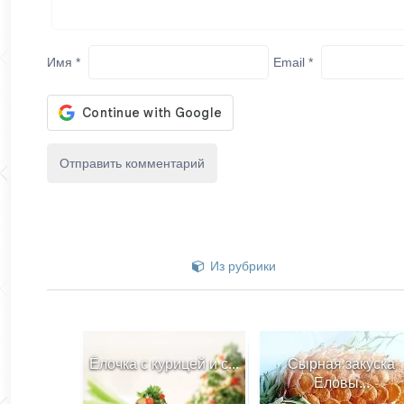
Имя
*
Email
*
Из рубрики
Ёлочка с курицей и с...
Сырная закуска
Еловы...