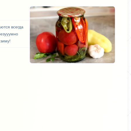
аются всегда
безууумно
 зиму!