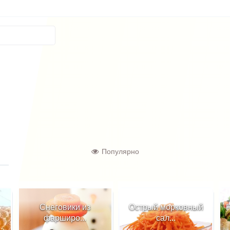
Популярно
Снеговики из
Острый морковный
фарширо...
сал...