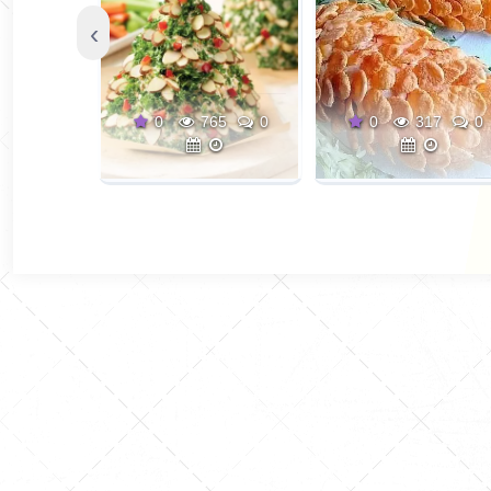
‹
0
765
0
0
317
0