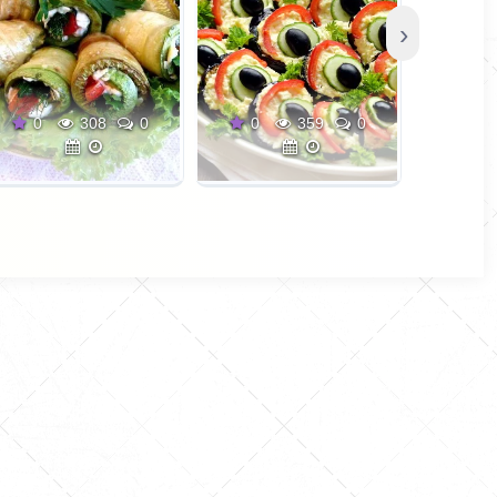
›
0
308
0
0
359
0
0