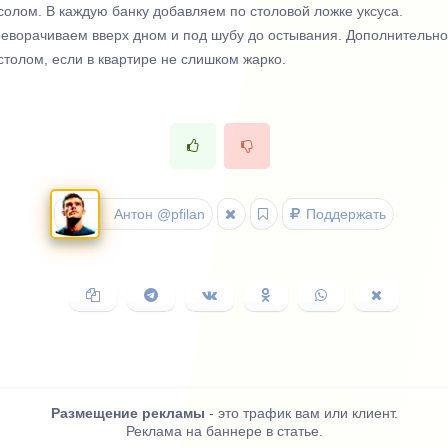
олом. В каждую банку добавляем по столовой ложке уксуса.
еворачиваем вверх дном и под шубу до остывания. Дополнительно
столом, если в квартире не слишком жарко.
Антон @pfilan
Поддержать
Копировать
Поделиться
Поделиться
Поделиться
Поделиться
Поделить
ссылку
в
ВКонтакте
в
в
в
Telegram
Одноклассниках
WhatsApp
X
(Twitter)
Размещение рекламы
- это трафик вам или клиент.
Реклама на баннере в статье.