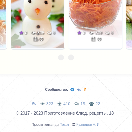
0
365
0
0
339
0
Сообщество:
323
410
15
22
© 2017 - 2023 Приготовление блюд, рецепты, 18+
Проект команды
Техот
𝌴
Кузнецов А. И.