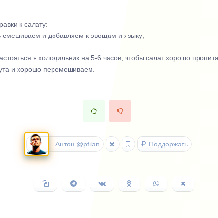
авки к салату:
ль смешиваем и добавляем к овощам и языку;
стояться в холодильник на 5-6 часов, чтобы салат хорошо пропита
жута и хорошо перемешиваем.
Антон @pfilan
Поддержать
Копировать
Поделиться
Поделиться
Поделиться
Поделиться
Поделить
ссылку
в
ВКонтакте
в
в
в
Telegram
Одноклассниках
WhatsApp
X
(Twitter)