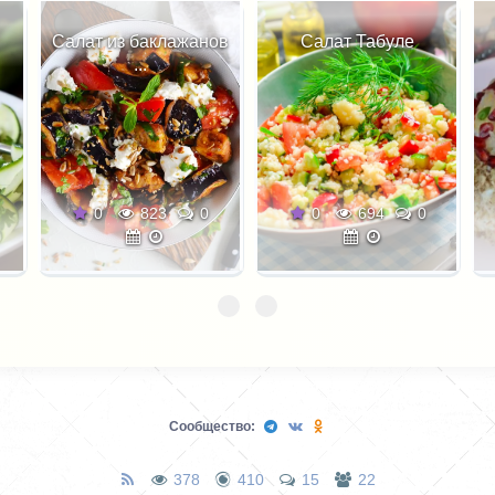
ов
Салат Табуле
Салат шапка
Мономаха
0
694
0
0
359
0
Сообщество:
378
410
15
22