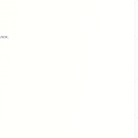
лся;
ся