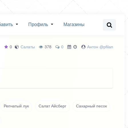
бавить
Профиль
Магазины
0
Салаты
378
0
Антон @pfilan
Репчатый лук
Салат Айсберг
Сахарный песок