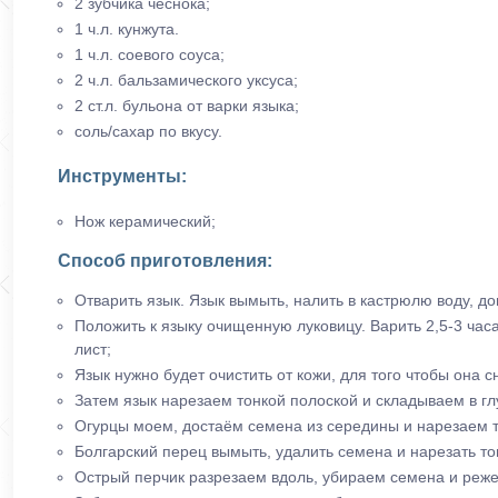
2 зубчика чеснока;
1 ч.л. кунжута.
1 ч.л. соевого соуса;
2 ч.л. бальзамического уксуса;
2 ст.л. бульона от варки языка;
соль/сахар по вкусу.
Инструменты:
Нож керамический;
Способ приготовления:
Отварить язык. Язык вымыть, налить в кастрюлю воду, до
Положить к языку очищенную луковицу. Варить 2,5-3 часа
лист;
Язык нужно будет очистить от кожи, для того чтобы она с
Затем язык нарезаем тонкой полоской и складываем в гл
Огурцы моем, достаём семена из середины и нарезаем т
Болгарский перец вымыть, удалить семена и нарезать то
Острый перчик разрезаем вдоль, убираем семена и реж