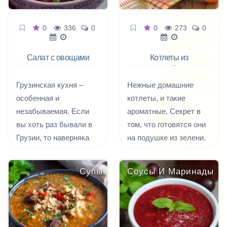
0
336
0
0
273
0
Салат с овощами
Котлеты из
Тбилиси
индейки
Грузинская кухня –
Нежные домашние
особенная и
котлеты, и такие
незабываемая. Если
ароматные. Секрет в
вы хоть раз бывали в
том, что готовятся они
Грузии, то наверняка
на подушке из зелени.
пришли в восторг от ее
Можно готовить такие
национальной кухни.
котлеты из любого
Супы
Соусы И Маринады
Блюда вкусные,
мяса, главное принцип.
пикантные и очень
полезные. Даже
салаты здесь готовят