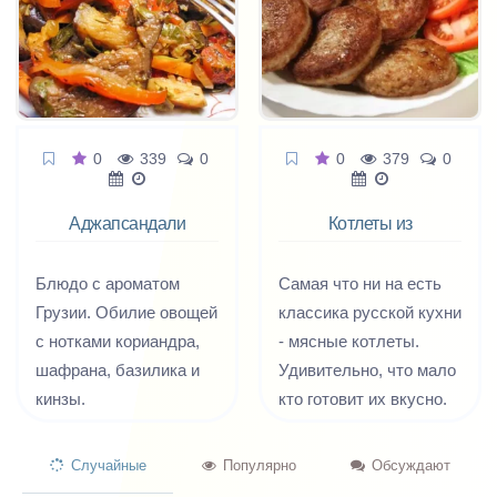
создает характерный
базовый рецепт соуса
зеленью «Тбилиси».
вкус и запах супа-
ткемали, который вы
харчо. Летом тклапи
можете варьировать
можно заменить
затем на свой вкус.
свежей алычой
Например, взять алычу
0
339
0
0
379
0
(ткемали), а говядину
послаще или покислее,
— грудинку и рульку —
поэкспериментировать
Аджапсандали
Котлеты из
нельзя уже ничем
с травами и зеленью,
мясного фарша
заменить, ибо само
добавить или убавить
Блюдо с ароматом
Самая что ни на есть
полное грузинское
остроты.
Грузии. Обилие овощей
классика русской кухни
название харчо —
с нотками кориандра,
- мясные котлеты.
«дзрохис хорци
шафрана, базилика и
Удивительно, что мало
харшот» — означает
кинзы.
кто готовит их вкусно.
«суп из говядины», или,
А чтобы котлетки были
точнее, «говяжье мясо
вкусными, чтобы
для харчо».
Случайные
Популярно
Обсуждают
хотелось еще и еще,