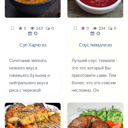
по-особенному.
Спросите у любого
грузина, проживающего
в любом селении и
0
243
0
0
334
0
городе, какой у него
любимый салат и вы
Суп Харчо из
Соус ткемали из
услышите: «С овощами
говядины
алычи
и зеленью». Но салаты
Сочетание мягкого,
Лучший соус ткемали -
здесь необычные, они
нежного вкуса
это тот, который Вы
заправляются
говяжьего бульона и
приготовите сами. Тем
особенными
нейтрального вкуса
более, что это совсем
заправками.
риса с нерезкой
несложно. Он
Получается
естественной кислотой
готовится из алычи с
потрясающе вкусно!
тклапи, пряной
добавлением трав и
Давайте приготовим
Основные Блюда
Основные Блюда
зеленью заправки и
пряностей и подается к
традиционный
слегка вяжущим
мясу или рыбе.
грузинский салат с
ароматом орехов
Предлагаем простой
овощами, мясом и