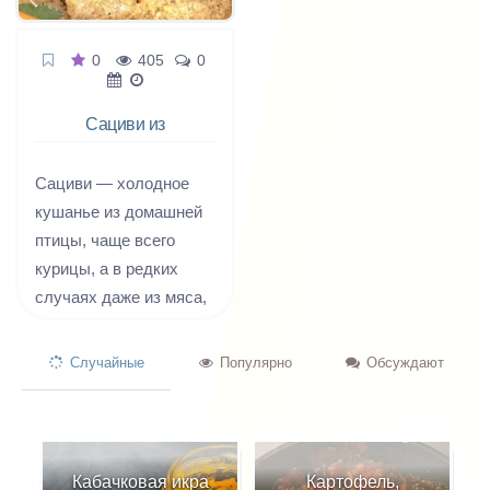
0
405
0
Сациви из
курицы по-
грузински
Сациви — холодное
кушанье из домашней
птицы, чаще всего
курицы, а в редких
случаях даже из мяса,
но настоящее
праздничное
Случайные
Популярно
Обсуждают
Рождественское
грузинское сациви
делают только из
индейки.
Кабачковая икра
Картофель,