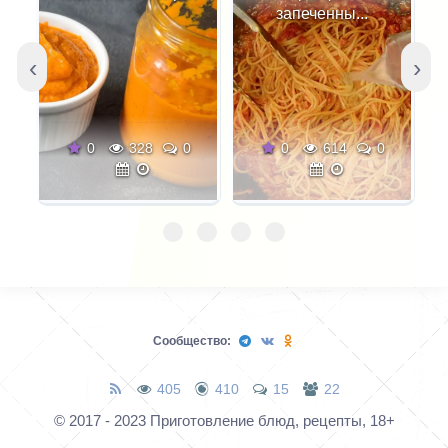
Существенной частью
запеченны...
сациви наряду с мясом
птицы является соус
‹
›
сациви, давший
название всему блюду.
Наиболее сложно и
0
328
0
0
614
0
ответственно
приготовление соуса,
который имеет более
полутора десятков
разновидностей.
Однако основная
схема приготовления
Сообщество:
соуса и набор
продуктов для него
405
410
15
22
более или менее
© 2017 - 2023 Приготовление блюд, рецепты, 18+
постоянны. Соус
готовят на бульоне, в