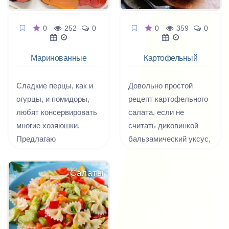
0
252
0
0
359
0
Маринованные
Картофельный
печёные перцы
салат со сладким
перцем
Сладкие перцы, как и
Довольно простой
огурцы, и помидоры,
рецепт картофельного
любят консервировать
салата, если не
многие хозяюшки.
считать диковинкой
Предлагаю
бальзамический уксус,
попробовать
который, по сути,
приготовить
должен быть на кухне
Салаты
маринованный
у каждой хорошей
запеченный перец -
хозяйки.
ароматную, пикантную
и яркую закуску.