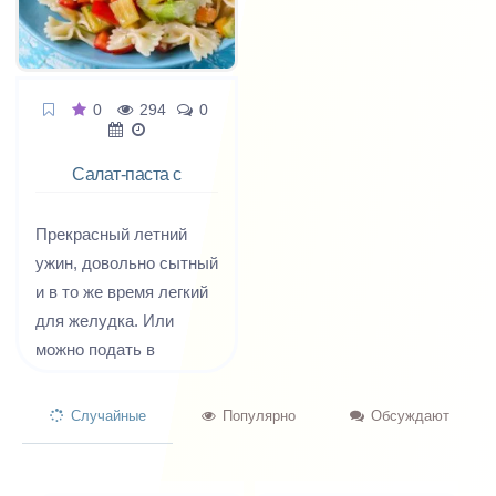
0
294
0
Салат-паста с
овощами
Прекрасный летний
ужин, довольно сытный
и в то же время легкий
для желудка. Или
можно подать в
качестве салата к мясу.
Случайные
Популярно
Обсуждают