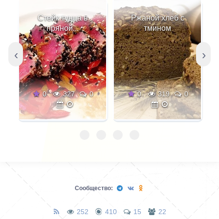
Стейк тунца в
Ржаной хлеб с
пряной...
тмином
‹
›
0
327
0
0
319
0
Сообщество:
252
410
15
22