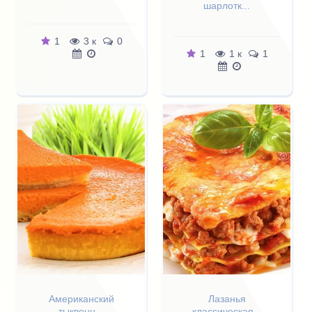
шарлотк...
1
3 к
0
1
1 к
1
Американский
Лазанья
тыквенн...
классическая...