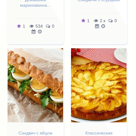
маринованна...
1
2 к
0
1
534
0
Сэндвич с яйцом
Классическая