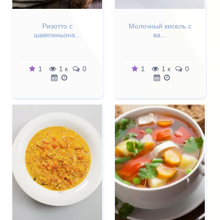
Ризотто с
Молочный кисель с
шампиньона...
ва...
1
1 к
0
1
1 к
0