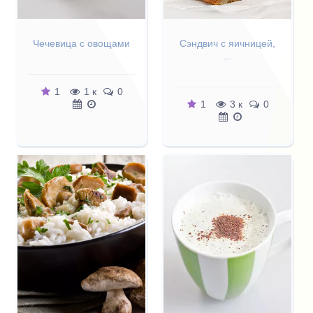
Чечевица с овощами
Сэндвич с яичницей,
...
1
1 к
0
1
3 к
0