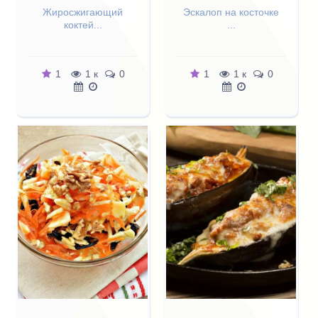
Жиросжигающий
Эскалоп на косточке
коктей...
...
1
1 к
0
1
1 к
0