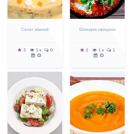
Салат зимний
Шакшука овощная
3
1 к
0
2
1 к
1