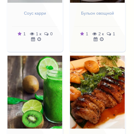
Соус карри
Бульон овощной
1
1 к
0
1
2 к
1