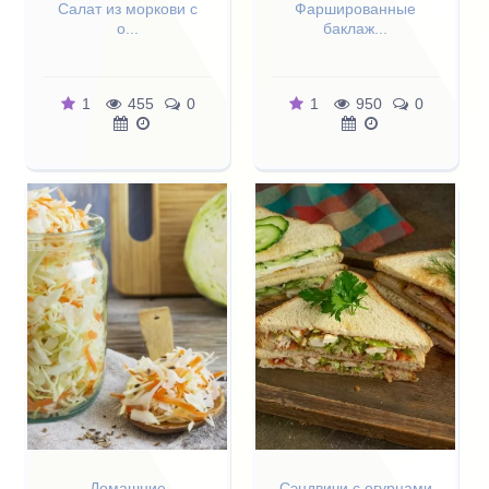
Салат из моркови с
Фаршированные
о...
баклаж...
1
455
0
1
950
0
Домашние
Сэндвичи с огурцами