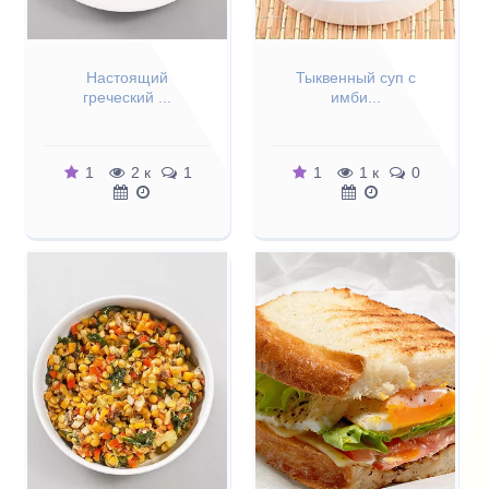
Настоящий
Тыквенный суп с
греческий ...
имби...
1
2 к
1
1
1 к
0