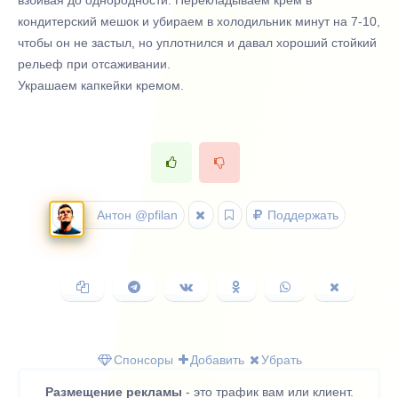
взбивая до однородности. Перекладываем крем в
кондитерский мешок и убираем в холодильник минут на 7-10,
чтобы он не застыл, но уплотнился и давал хороший стойкий
рельеф при отсаживании.
Украшаем капкейки кремом.
Антон @pfilan
Поддержать
Копировать
Поделиться
Поделиться
Поделиться
Поделиться
Поделить
ссылку
в
ВКонтакте
в
в
в
Telegram
Одноклассниках
WhatsApp
X
(Twitter)
Спонсоры
Добавить
Убрать
Размещение рекламы
- это трафик вам или клиент.