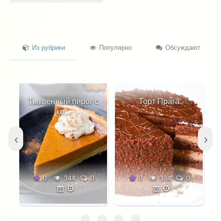
Из рубрики
Популярно
Обсуждают
Тыквенный пирог с
Торт Прага
ко...
‹
›
0
344
0
0
334
0