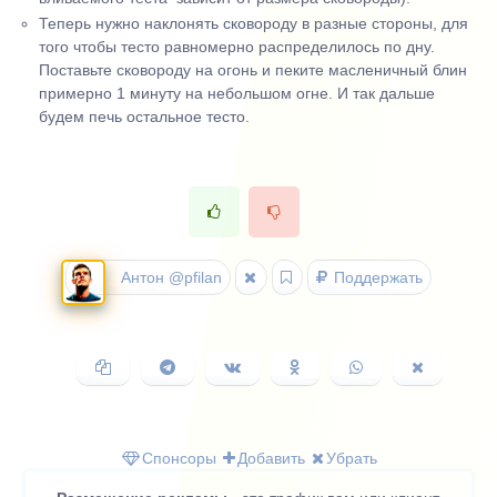
Теперь нужно наклонять сковороду в разные стороны, для
того чтобы тесто равномерно распределилось по дну.
Поставьте сковороду на огонь и пеките масленичный блин
примерно 1 минуту на небольшом огне. И так дальше
будем печь остальное тесто.
Антон @pfilan
Поддержать
Копировать
Поделиться
Поделиться
Поделиться
Поделиться
Поделить
ссылку
в
ВКонтакте
в
в
в
Telegram
Одноклассниках
WhatsApp
X
(Twitter)
Спонсоры
Добавить
Убрать