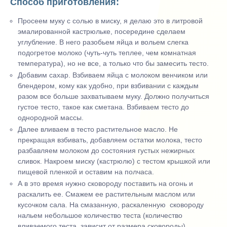
Способ приготовления:
Просеем муку с солью в миску, я делаю это в литровой
эмалированной кастрюльке, посередине сделаем
углубление. В него разобьем яйца и вольем слегка
подогретое молоко (чуть-чуть теплее, чем комнатная
температура), но не все, а только что бы замесить тесто.
Добавим сахар. Взбиваем яйца с молоком венчиком или
блендером, кому как удобно, при взбивании с каждым
разом все больше захватываем муку. Должно получиться
густое тесто, такое как сметана. Взбиваем тесто до
однородной массы.
Далее вливаем в тесто растительное масло. Не
прекращая взбивать, добавляем остатки молока, тесто
разбавляем молоком до состояния густых нежирных
сливок. Накроем миску (кастрюлю) с тестом крышкой или
пищевой пленкой и оставим на полчаса.
А в это время нужно сковороду поставить на огонь и
раскалить ее. Смажем ее растительным маслом или
кусочком сала. На смазанную, раскаленную сковороду
нальем небольшое количество теста (количество
вливаемого теста зависит от размера сковороды).