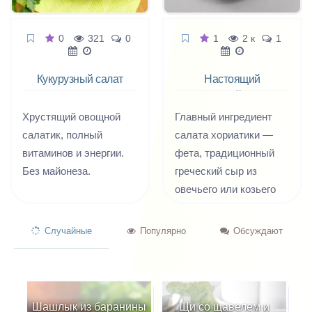
0
321
0
1
2 к
1
Кукурузный салат
Настоящий
с помидорами
греческий салат
черри
Хрустящий овощной
Главный ингредиент
салатик, полный
салата хориатики —
витаминов и энергии.
фета, традиционный
Без майонеза.
греческий сыр из
овечьего или козьего
молока. По
консистенции он
Случайные
Популярно
Обсуждают
напоминает плотный
творог, а во вкусе
имеет приятную
ненавязчивую
Шашлык из баранины
Щи со щавелем и
О