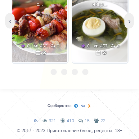
кислинку. В отличие от
с...
яйцо...
соленой и резкой
брынзы, которой в этом
‹
›
салате часто заменяют
фету остальные
европейцы, он не
0
462
0
0
457
0
забивает собой вкус
свежих овощей, оливок
и оливкового масла.
Сообщество:
321
410
15
22
© 2017 - 2023 Приготовление блюд, рецепты, 18+