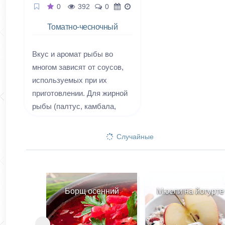
0
392
0
Томатно-чесночный
соус
Вкус и аромат рыбы во
многом зависят от соусов,
используемых при их
приготовлении. Для жирной
рыбы (палтус, камбала,
зубатка) рекомендуются
кисловатые соусы
Случайные
(томатный, луковый,
белый). Томатно-чесночный
соус - прекрасное
дополнение к рыбным
Павлова
Борщ осенний
Мюсли на йогурте
блюдам. Его обычно подают
к отварной, жареной или
припущенной рыбе, а также