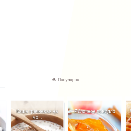
Популярно
Каша гречневая на
Яблочное повидло
мо...