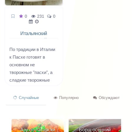
0
231
0
Итальянский
Пасхальный
пирог
По традиции в Италии
к Пасхе готовят в
основном не
творожные "пасхи", а
сладкие творожные
пироги практически с
теми же
Случайные
Популярно
Обсуждают
всевозможными
наполнителями, какие
мы применяем к
приготовлению творога.
Азу по-татарски
Борщ осенний