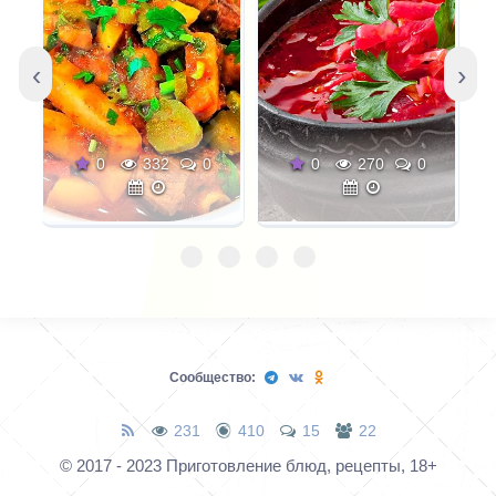
Изюм, и шоколад, и
цукаты, и сухофрукты
в нежном твороге и
‹
›
рассыпчатом тесте -
очень вкусно!
0
332
0
0
270
0
Сообщество:
231
410
15
22
© 2017 - 2023 Приготовление блюд, рецепты, 18+