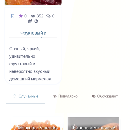
0
352
0
Фруктовый и
ягодный
мармелад
Сочный, яркий,
удивительно
фруктовый и
невероятно вкусный
домашний мармелад.
Натуральнее некуда.
Пюре из свежих ягод и
Случайные
Популярно
Обсуждают
фруктов, сироп, пектин
и больше ни-че-го.
Никаких экспериментов
и химических опытов с
Морковь сушеная
Жареный молочный