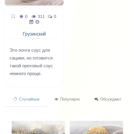
0
311
0
Грузинский
ореховый соус
Это почти соус для
сациви, но готовится
такой ореховый соус
немного проще.
Случайные
Популярно
Обсуждают
Плетёнка с маком
Сырники