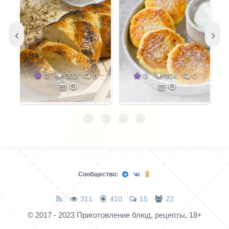
‹
›
0
332
0
0
404
0
Сообщество:
311
410
15
22
© 2017 - 2023 Приготовление блюд, рецепты, 18+