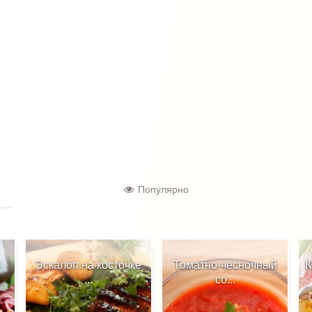
Популярно
Эскалоп на косточке
Томатно-чесночный
К
...
со...