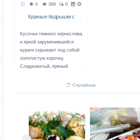
0
388
0
Куриные бедрышки с
сухофруктами
Кусочки темного чернослива
и яркой зарумянившейся
кураги скрывают под собой
золотистую корочку.
Сладковатый, пряный
аромат манит всех
обитателей дома на кухню,
Случайные
тянет и опутывает,
соблазняет и нашептывает
что-то свое... немного
восточное, теплое и
Рулетики из кабачков
Винегрет
дурманящее. Пропитанное
классически...
этим немыслимым букетом
мясо обещает быть самым