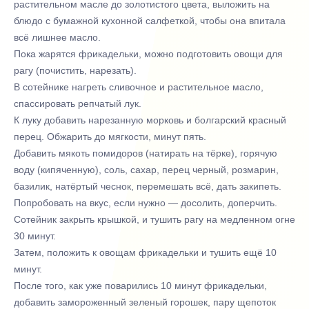
растительном масле до золотистого цвета, выложить на
блюдо с бумажной кухонной салфеткой, чтобы она впитала
всё лишнее масло.
Пока жарятся фрикадельки, можно подготовить овощи для
рагу (почистить, нарезать).
В сотейнике нагреть сливочное и растительное масло,
спассировать репчатый лук.
К луку добавить нарезанную морковь и болгарский красный
перец. Обжарить до мягкости, минут пять.
Добавить мякоть помидоров (натирать на тёрке), горячую
воду (кипяченную), соль, сахар, перец черный, розмарин,
базилик, натёртый чеснок, перемешать всё, дать закипеть.
Попробовать на вкус, если нужно — досолить, доперчить.
Сотейник закрыть крышкой, и тушить рагу на медленном огне
30 минут.
Затем, положить к овощам фрикадельки и тушить ещё 10
минут.
После того, как уже поварились 10 минут фрикадельки,
добавить замороженный зеленый горошек, пару щепоток