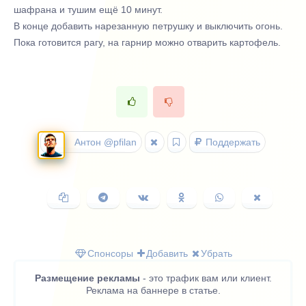
шафрана и тушим ещё 10 минут.
В конце добавить нарезанную петрушку и выключить огонь.
Пока готовится рагу, на гарнир можно отварить картофель.
Антон @pfilan
Поддержать
Копировать
Поделиться
Поделиться
Поделиться
Поделиться
Поделить
ссылку
в
ВКонтакте
в
в
в
Telegram
Одноклассниках
WhatsApp
X
(Twitter)
Спонсоры
Добавить
Убрать
Размещение рекламы
- это трафик вам или клиент.
Реклама на баннере в статье.