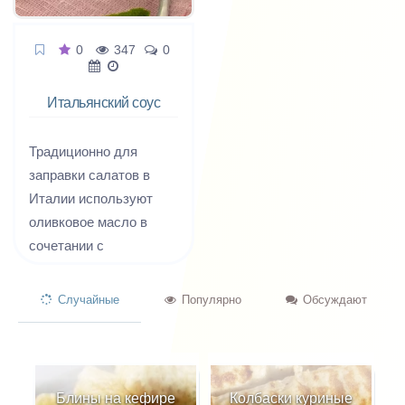
0
347
0
Итальянский соус
для салата
Традиционно для
заправки салатов в
Италии используют
оливковое масло в
сочетании с
бальзамическим
уксусом или лимоном,
Случайные
Популярно
Обсуждают
фактически, эта смесь
и получила за
пределами страны
название "итальянский
Блины на кефире
Колбаски куриные