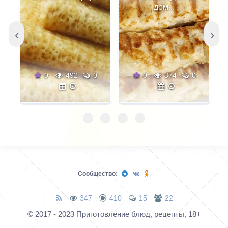
соус". В соус стали
дом...
добавлять прованские
травы и сахар для
‹
›
усиления вкуса и
аромата.
0
492
0
0
374
0
Сообщество:
347
410
15
22
© 2017 - 2023 Приготовление блюд, рецепты, 18+