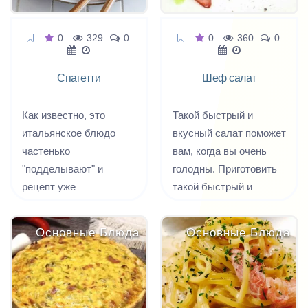
0
329
0
0
360
0
Спагетти
Шеф салат
Карбонара
Как известно, это
Такой быстрый и
итальянское блюдо
вкусный салат поможет
частенько
вам, когда вы очень
"подделывают" и
голодны. Приготовить
рецепт уже
такой быстрый и
перевернули с ног на
вкусный салат вы
голову, без зазрения
сможете непременно в
Основные Блюда
Основные Блюда
совести называя его
домашних условиях.
Карбонара.
Самостоятельно
Итальянскую пасту
приготовить такое
Карбонара не готовят с
вкусное и быстрое