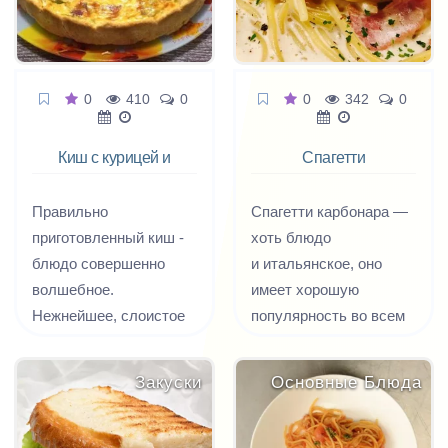
беконом, для этого
блюдо вы сможете для
используют гуанчиале.
поездки на природу или
В традиционную
взять его с собой в
Карбонара никогда не
дорогу.
0
410
0
0
342
0
добавляют сливки,
йогурт, лук, чеснок и
Киш с курицей и
Спагетти
петрушку.
беконом
карбонара с
красным луком
Правильно
Спагетти карбонара —
приготовленный киш -
хоть блюдо
блюдо совершенно
и итальянское, оно
волшебное.
имеет хорошую
Нежнейшее, слоистое
популярность во всем
рубленое тесто
мире, в том числе
настолько нейтрально,
и у нас. Изобретенная
Закуски
Основные Блюда
что идеально
когда-то простыми
обрамляет любую
шахтерами, эта
начинку от мяса и
простая и сытная паста