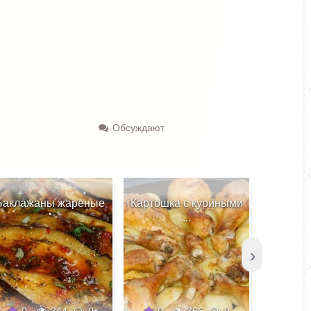
Обсуждают
Баклажаны жареные
Картошка с куриными
...
›
0
344
0
0
366
0