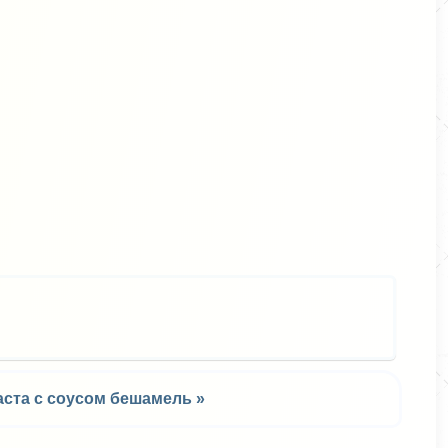
ся
аста с соусом бешамель »