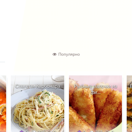
Популярно
Спагетти Карбонара
Рыбные палочки из
фи...
0
328
0
0
353
0