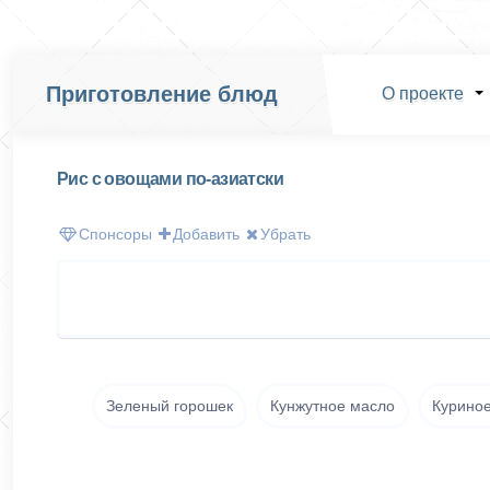
Приготовление блюд
О проекте
Рис с овощами по-азиатски
Спонсоры
Добавить
Убрать
Зеленый горошек
Кунжутное масло
Курино