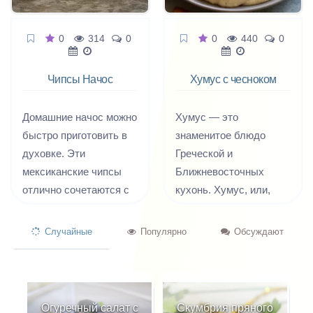
0
314
0
0
440
0
Чипсы Начос
Хумус с чесноком
Домашние начос можно
Хумус — это
быстро приготовить в
знаменитое блюдо
духовке. Эти
Греческой и
мексиканские чипсы
Ближневосточных
отлично сочетаются с
кухонь. Хумус, или,
гуакамоле, томатным
иными словами, паста
или сметанным соусом.
из гороха нут, может
Случайные
Популярно
Обсуждают
Мы расскажем, как
готовится с
сделать домашние
различными
начос: они прекрасно
добавками, такими как
подойдут к пиву или
петрушка, лук, чеснок,
Огуречный салат с
Скумбрия пряного