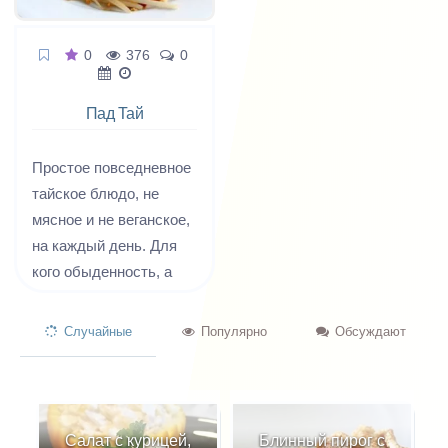
0
376
0
Пад Тай
Простое повседневное
тайское блюдо, не
мясное и не веганское,
на каждый день. Для
кого обыденность, а
для нас -
оригинальность и
Случайные
Популярно
Обсуждают
изысканность. Пад
таем легко можно
удивить своих гостей
неазиатов. Дословно
Салат с курицей,
Блинный пирог с
Ф