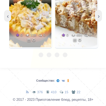
пад тай (или пат тхай)
апе...
твор...
означает "лапша по-
тайски". В Таиланде в
‹
›
зависимости от
провинции рецепт
разный, но неизменным
0
338
0
0
464
0
в нем остаются свежая
зелень, соус и,
конечно, рисовая
лапша. Готовят пад тай
обычно на плоском
круге или в воке.
Классический рецепт
Сообщество:
можно по желанию
дополнить курицей,
376
410
15
22
свининой, говядиной,
© 2017 - 2023 Приготовление блюд, рецепты, 18+
морепродуктами.