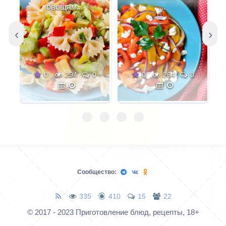
по-особенному.
овощам...
...
Спросите у любого
грузина, проживающего
‹
›
в любом селении и
городе, какой у него
любимый салат и вы
0
294
0
0
264
0
услышите: «С овощами
и зеленью». Но салаты
здесь необычные, они
заправляются
особенными
заправками.
Получается
Сообщество:
потрясающе вкусно!
Давайте приготовим
335
410
15
22
традиционный
© 2017 - 2023 Приготовление блюд, рецепты, 18+
грузинский салат с
овощами, мясом и