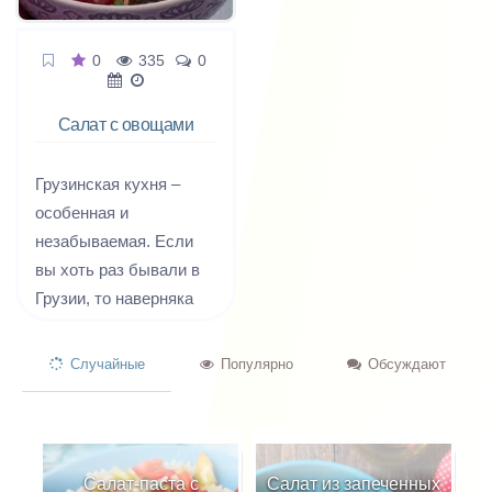
0
335
0
Салат с овощами
Тбилиси
Грузинская кухня –
особенная и
незабываемая. Если
вы хоть раз бывали в
Грузии, то наверняка
пришли в восторг от ее
национальной кухни.
Случайные
Популярно
Обсуждают
Блюда вкусные,
пикантные и очень
полезные. Даже
салаты здесь готовят
Салат-паста с
Салат из запеченных