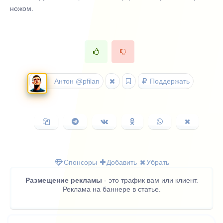
ножом.
Антон @pfilan
Поддержать
Копировать
Поделиться
Поделиться
Поделиться
Поделиться
Поделить
ссылку
в
ВКонтакте
в
в
в
Telegram
Одноклассниках
WhatsApp
X
(Twitter)
Спонсоры
Добавить
Убрать
Размещение рекламы
- это трафик вам или клиент.
Реклама на баннере в статье.