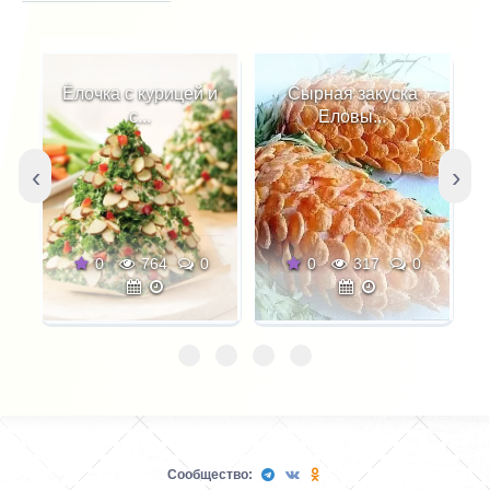
Ёлочка с курицей и
Сырная закуска
с...
Еловы...
‹
›
0
764
0
0
317
0
Сообщество: