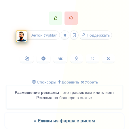
Антон @pfilan
Поддержать
Копировать
Поделиться
Поделиться
Поделиться
Поделиться
Поделить
ссылку
в
ВКонтакте
в
в
в
Telegram
Одноклассниках
WhatsApp
X
(Twitter)
Спонсоры
Добавить
Убрать
Размещение рекламы
- это трафик вам или клиент.
Реклама на баннере в статье.
« Ежики из фарша с рисом