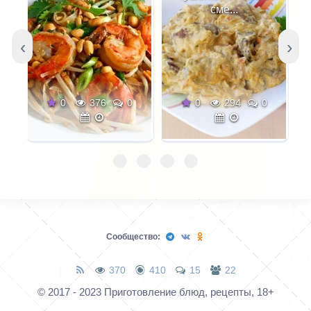
начинками, как
зеленого чая, все
сме...
солеными так и
готово и идеальные
сладкими. Такое тесто
ватрушки ждут своего
‹
›
прекрасно
часа. Хотя, как ждут,
поднимается. Если
скорее заканчиваются
планируете выпекать
почти сразу, как
0
376
0
0
294
0
сладкие булочки без
дождались... ложатся в
начинки, добавьте
ладошку и исчезают,
дополнительные пару-
ложатся и исчезают.
тройку ст.л. сахара.
Чтобы мякиш в
изделиях из этого
постного теста
Сообщество:
получился
максимально вкусным,
370
410
15
22
эластичным и не
© 2017 - 2023 Приготовление блюд, рецепты, 18+
сухим, не замешивайте
тесто слишком тугим,