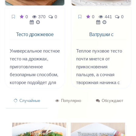
0
370
0
0
441
0
Тесто дрожжевое
Ватрушки с
постное
творогом
Универсальное постное
Теплое пуховое тесто
тесто на дрожжах,
почти мнется от
приготовленное
прикосновения
безопарным способом,
пальцев, а сочная
которое подойдет для
творожная начинка с
любых мучных
ложечкой сметаны
вкусностей в период
обещает растаять во
Случайные
Популярно
Обсуждают
поста, из него
рту, по дому
замечательно
разливается запах
получаются жаренные
ванили, сдобы и
пирожки с разными
терпкий аромат
ом
Пад Тай
Тушеная печень в