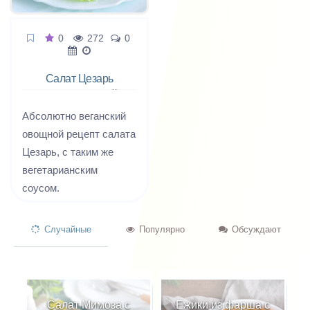
0
272
0
Салат Цезарь
вегетарианский
Абсолютно веганский
овощной рецепт салата
Цезарь, с таким же
вегетарианским
соусом.
Случайные
Популярно
Обсуждают
Салат Мимоза с
Ежики из фарша с