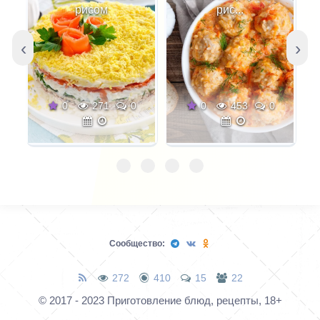
рисом
рис...
‹
›
0
271
0
0
453
0
Сообщество:
272
410
15
22
© 2017 - 2023 Приготовление блюд, рецепты, 18+