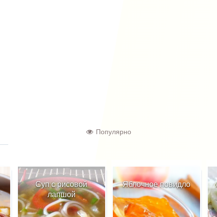
Популярно
Суп с рисовой
Яблочное повидло
лапшой