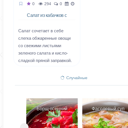
0
294
0
Салат из кабачков с
кедровыми орешками
Cалат сочетает в себе
слегка обжаренные овощи
со свежими листьями
зеленого салата и кисло-
сладкой пряной заправкой.
Финальный аккорд и особую
витаминность и
Случайные
питательность добавляют
кедровые орешки. Блюдо
идеально подходит для
вегетарианцев и
Борщ осенний
Фасолевый суп
постящихся.