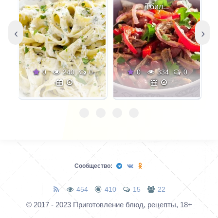
Тбил...
‹
›
0
240
0
0
334
0
Сообщество:
454
410
15
22
© 2017 - 2023 Приготовление блюд, рецепты, 18+