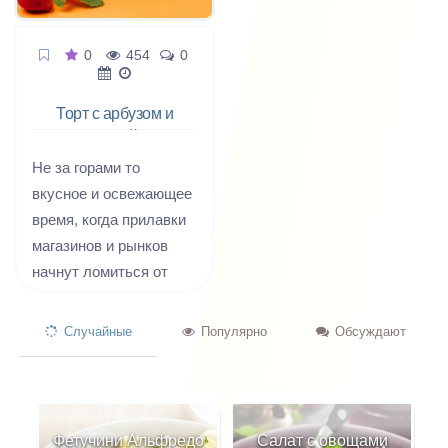
0
454
0
Торт с арбузом и
дыней
Не за горами то
вкусное и освежающее
время, когда прилавки
магазинов и рынков
начнут ломиться от
аппетитных арбузов и
дынь.
Случайные
Популярно
Обсуждают
Фетучини Альфредо
Салат с овощами