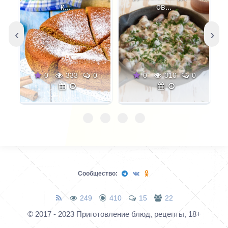
добавляемого иногда
к...
ов...
красного перца. Но
затем, в зависимости
‹
›
от того, в какое блюдо
и в каком районе
Грузии используют
0
333
0
0
310
0
этот полуфабрикат,
ему придают
соответствующие
гарнир и соус.
Сообщество:
249
410
15
22
© 2017 - 2023 Приготовление блюд, рецепты, 18+