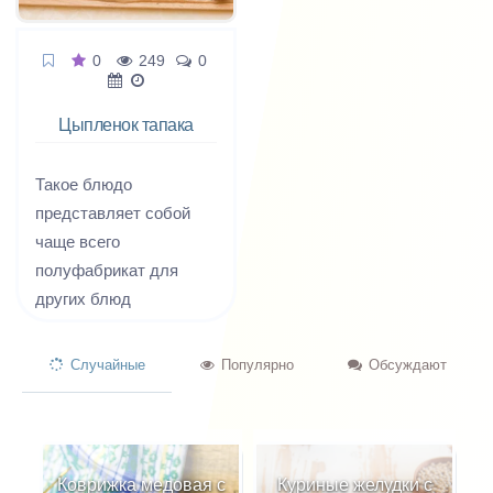
0
249
0
Цыпленок тапака
Такое блюдо
представляет собой
чаще всего
полуфабрикат для
других блюд
грузинской кухни,
например для борани
Случайные
Популярно
Обсуждают
из цыплят. Поэтому
тапака, как правило,
жарят без приправ,
если не считать соли и
Коврижка медовая с
Куриные желудки с