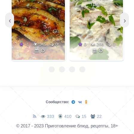
ткемали, который вы
гри...
можете варьировать
затем на свой вкус.
‹
›
Например, взять алычу
послаще или покислее,
поэкспериментировать
-1
345
0
0
268
0
с травами и зеленью,
добавить или убавить
остроты.
Сообщество:
333
410
15
22
© 2017 - 2023 Приготовление блюд, рецепты, 18+