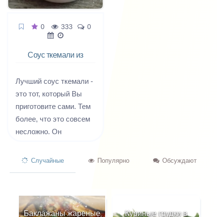
0
333
0
Соус ткемали из
алычи
Лучший соус ткемали -
это тот, который Вы
приготовите сами. Тем
более, что это совсем
несложно. Он
готовится из алычи с
добавлением трав и
Случайные
Популярно
Обсуждают
пряностей и подается к
мясу или рыбе.
Предлагаем простой
базовый рецепт соуса
Баклажаны жареные
Куриные грудки в