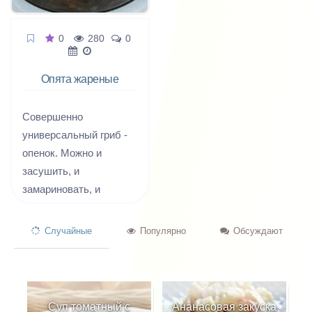
0
280
0
Опята жареные
Совершенно
универсальный гриб -
опенок. Можно и
засушить, и
замариновать, и
пожарить, и так и эдак
будет вкусно.
Случайные
Популярно
Обсуждают
Суп томатный с
Ананасовая закуска