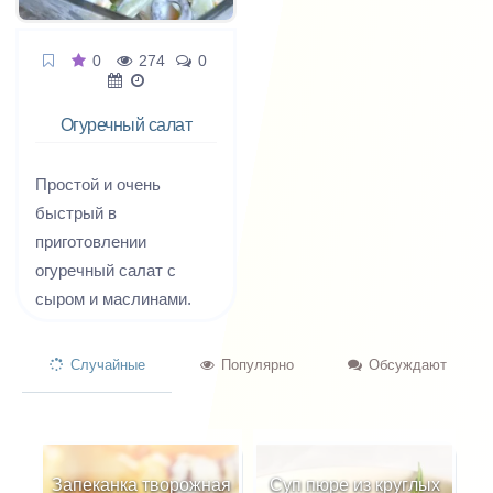
0
274
0
Огуречный салат
с маслинами и
сыром
Простой и очень
быстрый в
приготовлении
огуречный салат с
сыром и маслинами.
Вместо майонеза салат
можно заправить
Случайные
Популярно
Обсуждают
сметаной или
несладким йогуртом,
так же отлично
подойдет оливковое
Запеканка творожная
Суп пюре из круглых