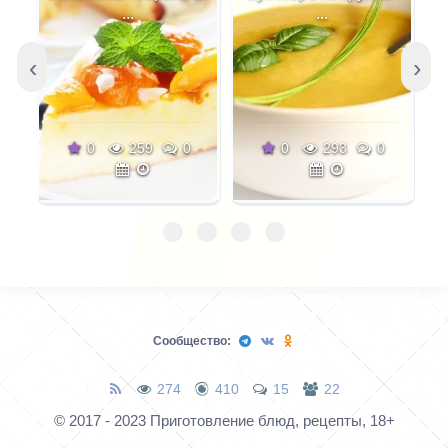
масло с лимонным
...
...
соком. Такой салат со
свежими огурцами
‹
›
можно готовить с
различными видами
сыра. Летний легкий
0
259
0
0
293
0
салатик готовится
буквально за
считанные минуты.
Сообщество:
274
410
15
22
© 2017 - 2023 Приготовление блюд, рецепты, 18+