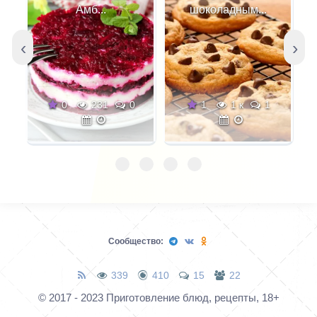
можно с чаем, молоком
Амб...
шоколадным...
или кофе.
‹
›
0
231
0
1
1 к
1
Сообщество:
339
410
15
22
© 2017 - 2023 Приготовление блюд, рецепты, 18+