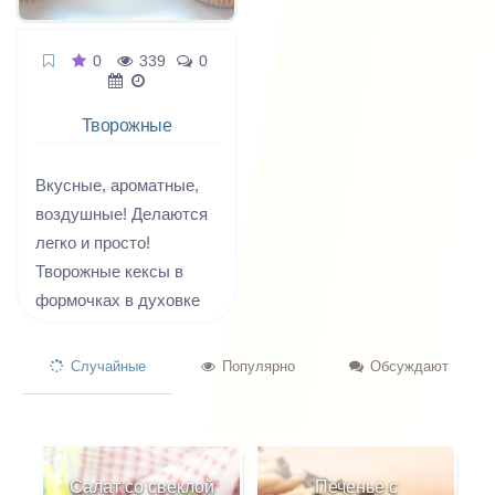
0
339
0
Творожные
кексы
Вкусные, ароматные,
воздушные! Делаются
легко и просто!
Творожные кексы в
формочках в духовке
получаются нежные и
сытные. Чтобы их
Случайные
Популярно
Обсуждают
испечь вам
понадобятся обычные
продукты и немного
времени. Подавать их
Салат со свеклой
Печенье с