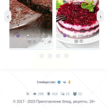
простого супа с
Амб...
лапшой, который
скорее подойдет детям
‹
›
и тем, кто следит за
своей фигурой.
0
301
0
0
233
0
Сообщество:
298
410
15
22
© 2017 - 2023 Приготовление блюд, рецепты, 18+