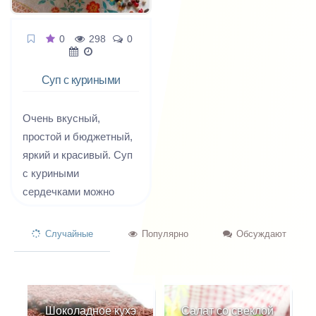
0
298
0
Суп с куриными
сердечками и
лапшой
Очень вкусный,
простой и бюджетный,
яркий и красивый. Суп
с куриными
сердечками можно
приготовить без
зажарки, а лук и
Случайные
Популярно
Обсуждают
морковку добавить
свежими. Тогда
получится более
лёгкий вариант
Шоколадное кухэ
Салат со свеклой