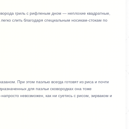
коворода гриль с рифленым дном — неплохие квадратные,
но легко слить благодаря специальным носикам-стокам по
азаном. При этом паэлью всегда готовят из риса и почти
едназначенных для паэльи сковородках она тоже
-напросто невозможен, как ни суетись с рисом, зирваком и