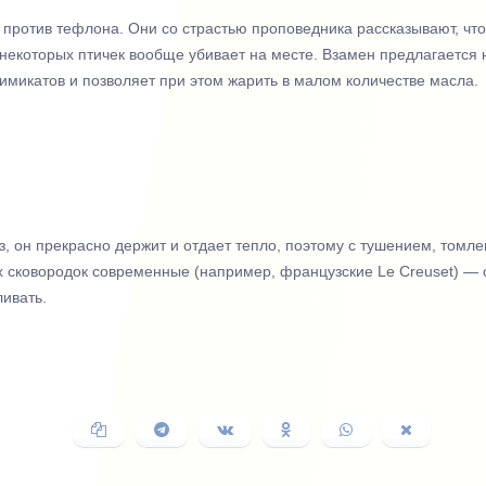
 против тефлона. Они со страстью проповедника рассказывают, чт
некоторых птичек вообще убивает на месте. Взамен предлагается 
имикатов и позволяет при этом жарить в малом количестве масла.
аз, он прекрасно держит и отдает тепло, поэтому с тушением, том
ых сковородок современные (например, французские Le Creuset) — 
ливать.
Копировать
Поделиться
Поделиться
Поделиться
Поделиться
Поделить
ссылку
в
ВКонтакте
в
в
в
Telegram
Одноклассниках
WhatsApp
X