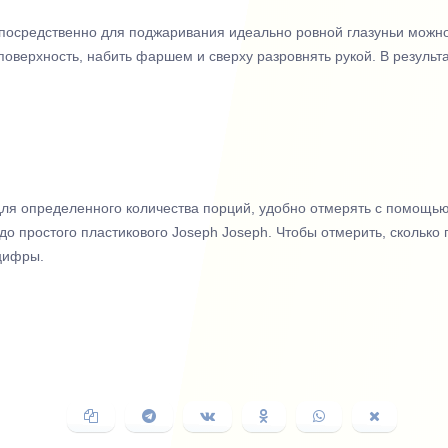
епосредственно для поджаривания идеально ровной глазуньи можно
оверхность, набить фаршем и сверху разровнять рукой. В результа
ля определенного количества порций, удобно отмерять с помощью
 до простого пластикового Joseph Joseph. Чтобы отмерить, скольк
 цифры.
Копировать
Поделиться
Поделиться
Поделиться
Поделиться
Поделить
ссылку
в
ВКонтакте
в
в
в